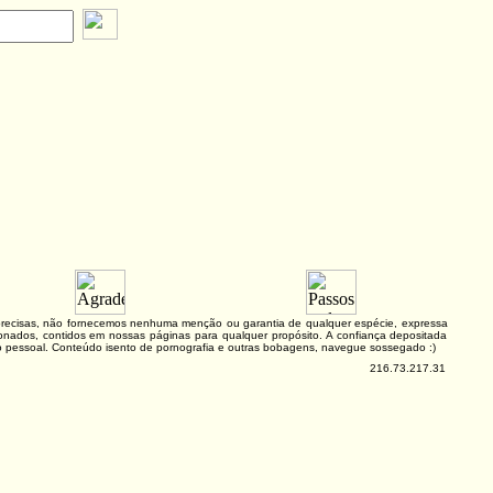
e precisas, não fornecemos nenhuma menção ou garantia de qualquer espécie, expressa
lacionados, contidos em nossas páginas para qualquer propósito. A confiança depositada
ão pessoal. Conteúdo isento de pornografia e outras bobagens, navegue sossegado :)
216.73.217.31