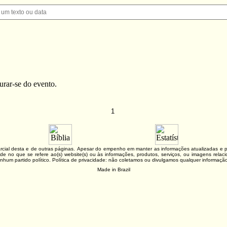
urar-se do evento.
1
 parcial desta e de outras páginas. Apesar do empenho em manter as informações atualizadas 
lidade no que se refere ao(s) website(s) ou às informações, produtos, serviços, ou imagens re
nhum partido político. Política de privacidade: não coletamos ou divulgamos qualquer informaç
Made in Brazil