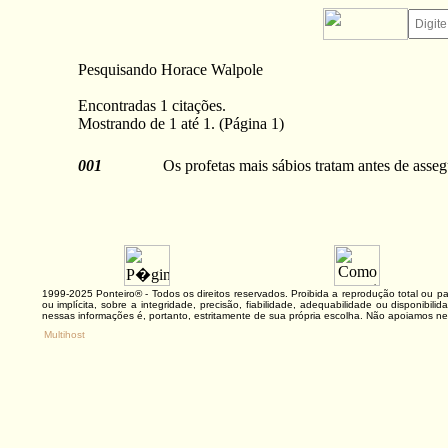
Pesquisando Horace Walpole
Encontradas 1 citações.
Mostrando de 1 até 1. (Página 1)
001
Os profetas mais sábios tratam antes de asseg
1999-2025 Ponteiro® - Todos os direitos reservados. Proibida a reprodução total ou
ou implícita, sobre a integridade, precisão, fiabilidade, adequabilidade ou disponibi
nessas informações é, portanto, estritamente de sua própria escolha. Não apoiamos ne
Multihost