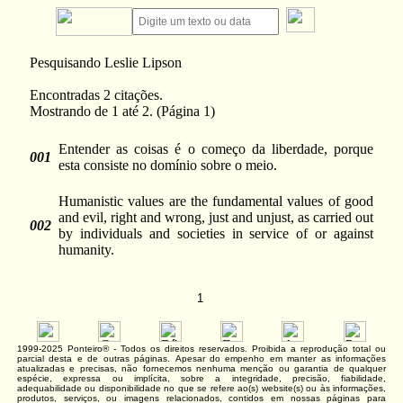
Pesquisando Leslie Lipson
Encontradas 2 citações.
Mostrando de 1 até 2. (Página 1)
Entender as coisas é o começo da liberdade, porque
001
esta consiste no domínio sobre o meio.
Humanistic values are the fundamental values of good
and evil, right and wrong, just and unjust, as carried out
002
by individuals and societies in service of or against
humanity.
1
1999-2025 Ponteiro® - Todos os direitos reservados. Proibida a reprodução total ou
parcial desta e de outras páginas. Apesar do empenho em manter as informações
atualizadas e precisas, não fornecemos nenhuma menção ou garantia de qualquer
espécie, expressa ou implícita, sobre a integridade, precisão, fiabilidade,
adequabilidade ou disponibilidade no que se refere ao(s) website(s) ou às informações,
produtos, serviços, ou imagens relacionados, contidos em nossas páginas para