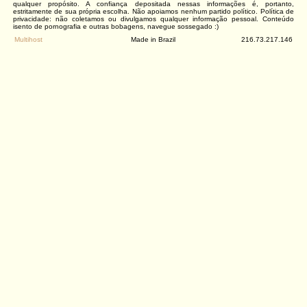
qualquer propósito. A confiança depositada nessas informações é, portanto,
estritamente de sua própria escolha. Não apoiamos nenhum partido político. Política de
privacidade: não coletamos ou divulgamos qualquer informação pessoal. Conteúdo
isento de pornografia e outras bobagens, navegue sossegado :)
Multihost
Made in Brazil
216.73.217.146