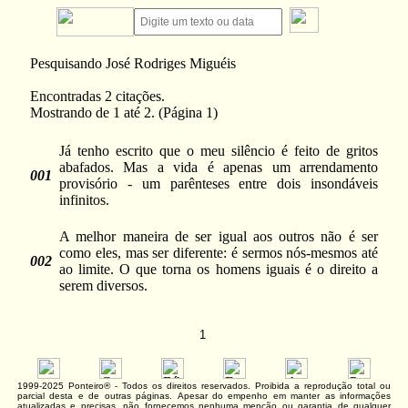
Pesquisando José Rodriges Miguéis
Encontradas 2 citações.
Mostrando de 1 até 2. (Página 1)
Já tenho escrito que o meu silêncio é feito de gritos
abafados. Mas a vida é apenas um arrendamento
001
provisório - um parênteses entre dois insondáveis
infinitos.
A melhor maneira de ser igual aos outros não é ser
como eles, mas ser diferente: é sermos nós-mesmos até
002
ao limite. O que torna os homens iguais é o direito a
serem diversos.
1
1999-2025 Ponteiro® - Todos os direitos reservados. Proibida a reprodução total ou
parcial desta e de outras páginas. Apesar do empenho em manter as informações
atualizadas e precisas, não fornecemos nenhuma menção ou garantia de qualquer