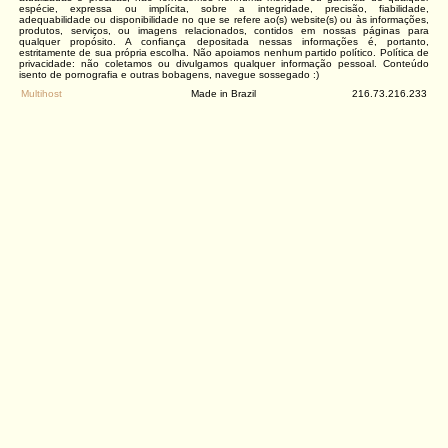
espécie, expressa ou implícita, sobre a integridade, precisão, fiabilidade,
adequabilidade ou disponibilidade no que se refere ao(s) website(s) ou às informações,
produtos, serviços, ou imagens relacionados, contidos em nossas páginas para
qualquer propósito. A confiança depositada nessas informações é, portanto,
estritamente de sua própria escolha. Não apoiamos nenhum partido político. Política de
privacidade: não coletamos ou divulgamos qualquer informação pessoal. Conteúdo
isento de pornografia e outras bobagens, navegue sossegado :)
Multihost
Made in Brazil
216.73.216.233