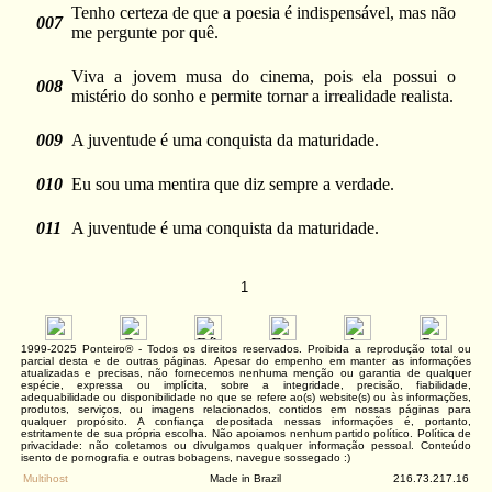
Tenho certeza de que a poesia é indispensável, mas não
007
me pergunte por quê.
Viva a jovem musa do cinema, pois ela possui o
008
mistério do sonho e permite tornar a irrealidade realista.
009
A juventude é uma conquista da maturidade.
010
Eu sou uma mentira que diz sempre a verdade.
011
A juventude é uma conquista da maturidade.
1
1999-2025 Ponteiro® - Todos os direitos reservados. Proibida a reprodução total ou
parcial desta e de outras páginas. Apesar do empenho em manter as informações
atualizadas e precisas, não fornecemos nenhuma menção ou garantia de qualquer
espécie, expressa ou implícita, sobre a integridade, precisão, fiabilidade,
adequabilidade ou disponibilidade no que se refere ao(s) website(s) ou às informações,
produtos, serviços, ou imagens relacionados, contidos em nossas páginas para
qualquer propósito. A confiança depositada nessas informações é, portanto,
estritamente de sua própria escolha. Não apoiamos nenhum partido político. Política de
privacidade: não coletamos ou divulgamos qualquer informação pessoal. Conteúdo
isento de pornografia e outras bobagens, navegue sossegado :)
Multihost
Made in Brazil
216.73.217.16