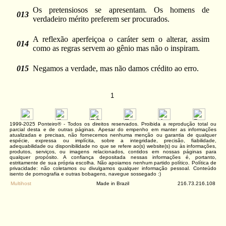
Os pretensiosos se apresentam. Os homens de
013
verdadeiro mérito preferem ser procurados.
A reflexão aperfeiçoa o caráter sem o alterar, assim
014
como as regras servem ao gênio mas não o inspiram.
015
Negamos a verdade, mas não damos crédito ao erro.
1
1999-2025 Ponteiro® - Todos os direitos reservados. Proibida a reprodução total ou
parcial desta e de outras páginas. Apesar do empenho em manter as informações
atualizadas e precisas, não fornecemos nenhuma menção ou garantia de qualquer
espécie, expressa ou implícita, sobre a integridade, precisão, fiabilidade,
adequabilidade ou disponibilidade no que se refere ao(s) website(s) ou às informações,
produtos, serviços, ou imagens relacionados, contidos em nossas páginas para
qualquer propósito. A confiança depositada nessas informações é, portanto,
estritamente de sua própria escolha. Não apoiamos nenhum partido político. Política de
privacidade: não coletamos ou divulgamos qualquer informação pessoal. Conteúdo
isento de pornografia e outras bobagens, navegue sossegado :)
Multihost
Made in Brazil
216.73.216.108