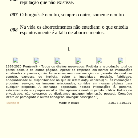
reputação que não existisse.
007
O burguês é o outro, sempre o outro, somente o outro.
Na vida os aborrecimentos não entediam; o que entedia
008
espantosamente é a falta de aborrecimentos.
1
1999-2025 Ponteiro® - Todos os direitos reservados. Proibida a reprodução total ou
parcial desta e de outras páginas. Apesar do empenho em manter as informações
atualizadas e precisas, não fornecemos nenhuma menção ou garantia de qualquer
espécie, expressa ou implícita, sobre a integridade, precisão, fiabilidade,
adequabilidade ou disponibilidade no que se refere ao(s) website(s) ou às informações,
produtos, serviços, ou imagens relacionados, contidos em nossas páginas para
qualquer propósito. A confiança depositada nessas informações é, portanto,
estritamente de sua própria escolha. Não apoiamos nenhum partido político. Política de
privacidade: não coletamos ou divulgamos qualquer informação pessoal. Conteúdo
isento de pornografia e outras bobagens, navegue sossegado :)
Multihost
Made in Brazil
216.73.216.197