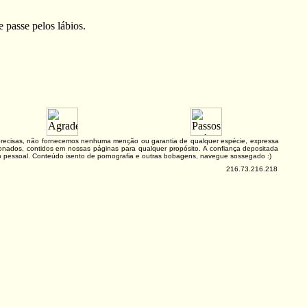
 passe pelos lábios.
e precisas, não fornecemos nenhuma menção ou garantia de qualquer espécie, expressa
lacionados, contidos em nossas páginas para qualquer propósito. A confiança depositada
ão pessoal. Conteúdo isento de pornografia e outras bobagens, navegue sossegado :)
216.73.216.218