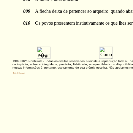
009
A flecha deixa de pertencer ao arqueiro, quando aba
010
Os povos pressentem instintivamente os que lhes se
1999-2025 Ponteiro® - Todos os direitos reservados. Proibida a reprodução total ou
ou implícita, sobre a integridade, precisão, fiabilidade, adequabilidade ou disponibi
nessas informações é, portanto, estritamente de sua própria escolha. Não apoiamos ne
Multihost