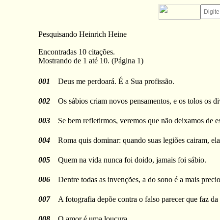
Pesquisando Heinrich Heine
Encontradas 10 citações.
Mostrando de 1 até 10. (Página 1)
001
Deus me perdoará. É a Sua profissão.
002
Os sábios criam novos pensamentos, e os tolos os d
003
Se bem refletirmos, veremos que não deixamos de est
004
Roma quis dominar: quando suas legiões cairam, el
005
Quem na vida nunca foi doido, jamais foi sábio.
006
Dentre todas as invenções, a do sono é a mais precio
007
A fotografia depõe contra o falso parecer que faz da
008
O amor é uma loucura.