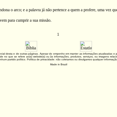
ndona o arco; e a palavra já não pertence a quem a profere, uma vez que
rvem para cumprir a sua missão.
1
 parcial desta e de outras páginas. Apesar do empenho em manter as informações atualizadas 
lidade no que se refere ao(s) website(s) ou às informações, produtos, serviços, ou imagens re
nhum partido político. Política de privacidade: não coletamos ou divulgamos qualquer informaç
Made in Brazil