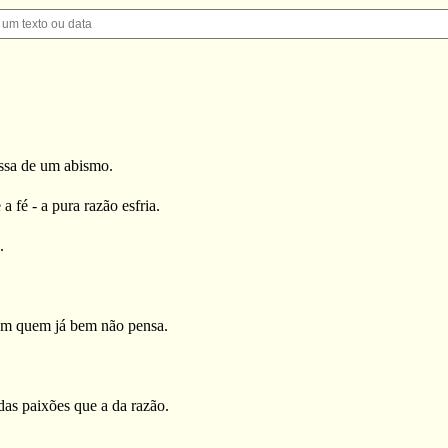
assa de um abismo.
 fé - a pura razão esfria.
.
bem quem já bem não pensa.
as paixões que a da razão.