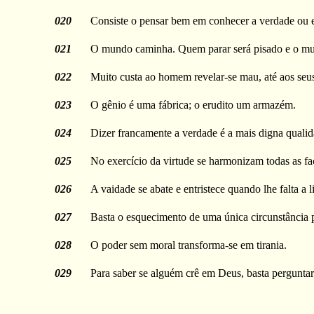
020
Consiste o pensar bem em conhecer a verdade ou e
021
O mundo caminha. Quem parar será pisado e o mu
022
Muito custa ao homem revelar-se mau, até aos seus 
023
O gênio é uma fábrica; o erudito um armazém.
024
Dizer francamente a verdade é a mais digna qual
025
No exercício da virtude se harmonizam todas as f
026
A vaidade se abate e entristece quando lhe falta a l
027
Basta o esquecimento de uma única circunstância p
028
O poder sem moral transforma-se em tirania.
029
Para saber se alguém crê em Deus, basta perguntar-