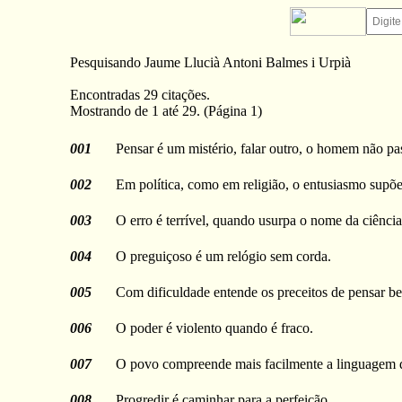
Pesquisando Jaume Llucià Antoni Balmes i Urpià
Encontradas 29 citações.
Mostrando de 1 até 29. (Página 1)
001
Pensar é um mistério, falar outro, o homem não p
002
Em política, como em religião, o entusiasmo supõe a
003
O erro é terrível, quando usurpa o nome da ciência
004
O preguiçoso é um relógio sem corda.
005
Com dificuldade entende os preceitos de pensar 
006
O poder é violento quando é fraco.
007
O povo compreende mais facilmente a linguagem d
008
Progredir é caminhar para a perfeição.