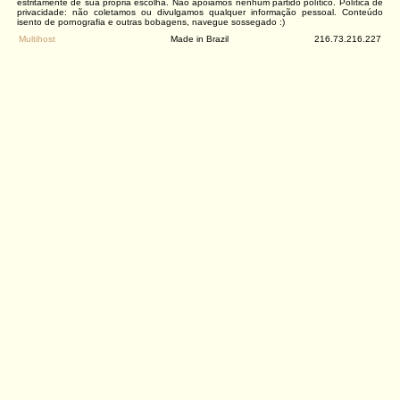
estritamente de sua própria escolha. Não apoiamos nenhum partido político. Política de
privacidade: não coletamos ou divulgamos qualquer informação pessoal. Conteúdo
isento de pornografia e outras bobagens, navegue sossegado :)
Multihost
Made in Brazil
216.73.216.227