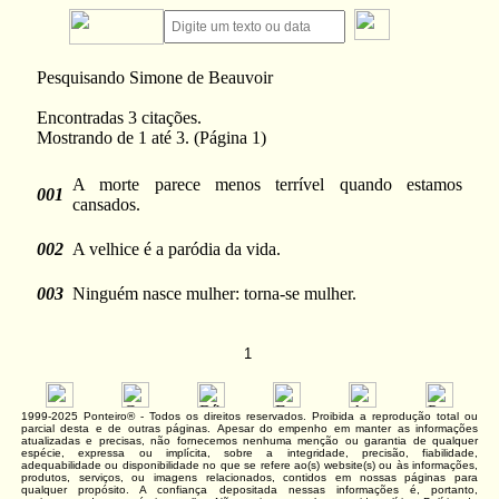
Pesquisando Simone de Beauvoir
Encontradas 3 citações.
Mostrando de 1 até 3. (Página 1)
A morte parece menos terrível quando estamos
001
cansados.
002
A velhice é a paródia da vida.
003
Ninguém nasce mulher: torna-se mulher.
1
1999-2025 Ponteiro® - Todos os direitos reservados. Proibida a reprodução total ou
parcial desta e de outras páginas. Apesar do empenho em manter as informações
atualizadas e precisas, não fornecemos nenhuma menção ou garantia de qualquer
espécie, expressa ou implícita, sobre a integridade, precisão, fiabilidade,
adequabilidade ou disponibilidade no que se refere ao(s) website(s) ou às informações,
produtos, serviços, ou imagens relacionados, contidos em nossas páginas para
qualquer propósito. A confiança depositada nessas informações é, portanto,