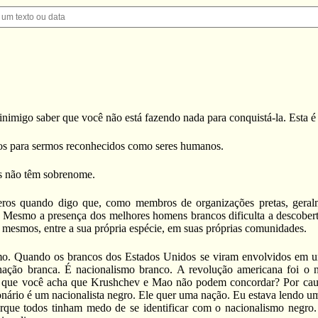
 inimigo saber que você não está fazendo nada para conquistá-la. Esta é
os para sermos reconhecidos como seres humanos.
is não têm sobrenome.
ros quando digo que, como membros de organizações pretas, geralme
 Mesmo a presença dos melhores homens brancos dificulta a descobert
i mesmos, entre a sua própria espécie, em suas próprias comunidades.
. Quando os brancos dos Estados Unidos se viram envolvidos em uma
a nação branca. É nacionalismo branco. A revolução americana foi o
r que você acha que Krushchev e Mao não podem concordar? Por caus
ário é um nacionalista negro. Ele quer uma nação. Eu estava lendo um 
rque todos tinham medo de se identificar com o nacionalismo negr