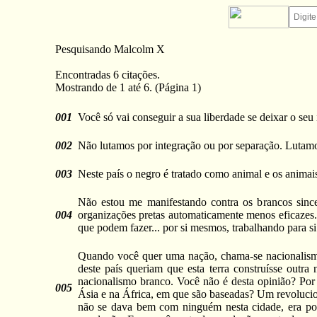
Pesquisando Malcolm X
Encontradas 6 citações.
Mostrando de 1 até 6. (Página 1)
001
Você só vai conseguir a sua liberdade se deixar o seu
002
Não lutamos por integração ou por separação. Lutam
003
Neste país o negro é tratado como animal e os anima
Não estou me manifestando contra os brancos since
004
organizações pretas automaticamente menos eficazes.
que podem fazer... por si mesmos, trabalhando para s
Quando você quer uma nação, chama-se nacionalismo
deste país queriam que esta terra construísse outr
nacionalismo branco. Você não é desta opinião? Po
005
Ásia e na África, em que são baseadas? Um revolucion
não se dava bem com ninguém nesta cidade, era po