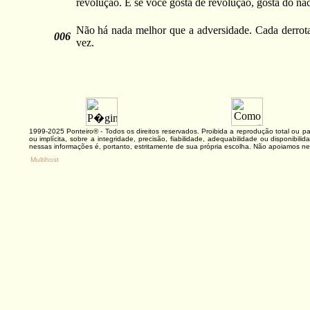
revolução. E se você gosta de revolução, gosta do na
Não há nada melhor que a adversidade. Cada derrota
006
vez.
1999-2025 Ponteiro® - Todos os direitos reservados. Proibida a reprodução total ou
ou implícita, sobre a integridade, precisão, fiabilidade, adequabilidade ou disponibi
nessas informações é, portanto, estritamente de sua própria escolha. Não apoiamos ne
Multihost