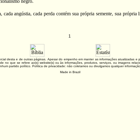
cionalismo negro.
, cada angústia, cada perda contém sua própria semente, sua própria 
1
 parcial desta e de outras páginas. Apesar do empenho em manter as informações atualizadas 
lidade no que se refere ao(s) website(s) ou às informações, produtos, serviços, ou imagens re
nhum partido político. Política de privacidade: não coletamos ou divulgamos qualquer informaç
Made in Brazil