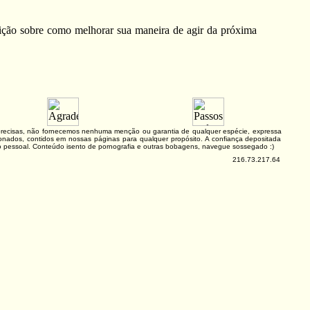
lição sobre como melhorar sua maneira de agir da próxima
e precisas, não fornecemos nenhuma menção ou garantia de qualquer espécie, expressa
lacionados, contidos em nossas páginas para qualquer propósito. A confiança depositada
ão pessoal. Conteúdo isento de pornografia e outras bobagens, navegue sossegado :)
216.73.217.64