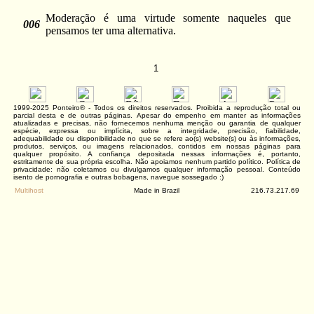
Moderação é uma virtude somente naqueles que
006
pensamos ter uma alternativa.
1
1999-2025 Ponteiro® - Todos os direitos reservados. Proibida a reprodução total ou
parcial desta e de outras páginas. Apesar do empenho em manter as informações
atualizadas e precisas, não fornecemos nenhuma menção ou garantia de qualquer
espécie, expressa ou implícita, sobre a integridade, precisão, fiabilidade,
adequabilidade ou disponibilidade no que se refere ao(s) website(s) ou às informações,
produtos, serviços, ou imagens relacionados, contidos em nossas páginas para
qualquer propósito. A confiança depositada nessas informações é, portanto,
estritamente de sua própria escolha. Não apoiamos nenhum partido político. Política de
privacidade: não coletamos ou divulgamos qualquer informação pessoal. Conteúdo
isento de pornografia e outras bobagens, navegue sossegado :)
Multihost
Made in Brazil
216.73.217.69