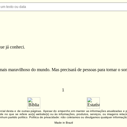
e já conheci.
r mais maravilhoso do mundo. Mas precisará de pessoas para tornar o so
1
 parcial desta e de outras páginas. Apesar do empenho em manter as informações atualizadas 
lidade no que se refere ao(s) website(s) ou às informações, produtos, serviços, ou imagens re
nhum partido político. Política de privacidade: não coletamos ou divulgamos qualquer informaç
Made in Brazil