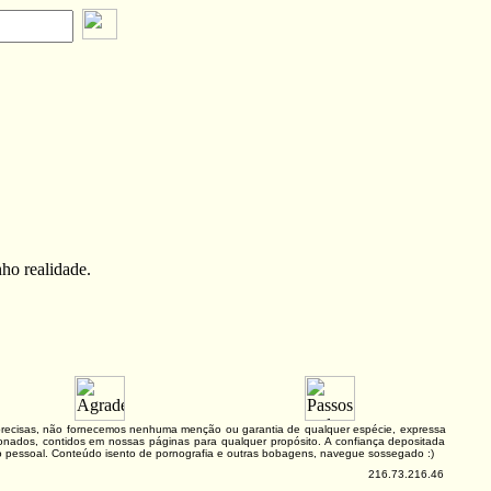
nho realidade.
e precisas, não fornecemos nenhuma menção ou garantia de qualquer espécie, expressa
lacionados, contidos em nossas páginas para qualquer propósito. A confiança depositada
ão pessoal. Conteúdo isento de pornografia e outras bobagens, navegue sossegado :)
216.73.216.46