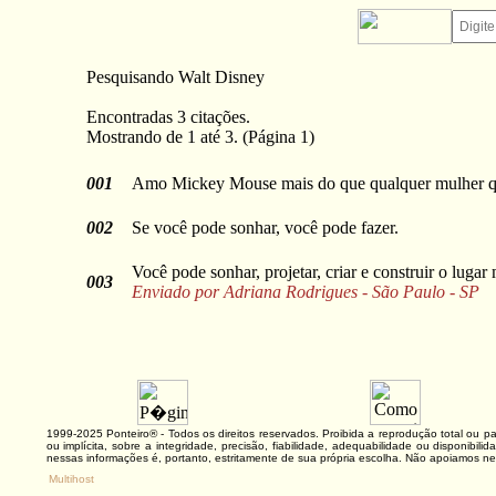
Pesquisando Walt Disney
Encontradas 3 citações.
Mostrando de 1 até 3. (Página 1)
001
Amo Mickey Mouse mais do que qualquer mulher qu
002
Se você pode sonhar, você pode fazer.
Você pode sonhar, projetar, criar e construir o luga
003
Enviado por Adriana Rodrigues - São Paulo - SP
1999-2025 Ponteiro® - Todos os direitos reservados. Proibida a reprodução total ou
ou implícita, sobre a integridade, precisão, fiabilidade, adequabilidade ou disponibi
nessas informações é, portanto, estritamente de sua própria escolha. Não apoiamos ne
Multihost