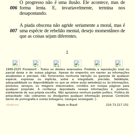
O progresso não é uma ilusão. Ele acontece, mas de
006
forma lenta. E, invariavelmente, termina nos
desapontando.
A piada obscena não agride seriamente a moral, mas é
007
uma espécie de rebelião mental, desejo momentâneo de
que as coisas sejam diferentes.
1
1999-2025 Ponteiro® - Todos os direitos reservados. Proibida a reprodução total ou
parcial desta e de outras páginas. Apesar do empenho em manter as informações
atualizadas e precisas, não fornecemos nenhuma menção ou garantia de qualquer
espécie, expressa ou implícita, sobre a integridade, precisão, fiabilidade,
adequabilidade ou disponibilidade no que se refere ao(s) website(s) ou às informações,
produtos, serviços, ou imagens relacionados, contidos em nossas páginas para
qualquer propósito. A confiança depositada nessas informações é, portanto,
estritamente de sua própria escolha. Não apoiamos nenhum partido político. Política de
privacidade: não coletamos ou divulgamos qualquer informação pessoal. Conteúdo
isento de pornografia e outras bobagens, navegue sossegado :)
Multihost
Made in Brazil
216.73.217.151