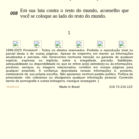
Em sua luta contra o resto do mundo, aconselho que
008
você se coloque ao lado do resto do mundo.
1
1999-2025 Ponteiro® - Todos os direitos reservados. Proibida a reprodução total ou
parcial desta e de outras páginas. Apesar do empenho em manter as informações
atualizadas e precisas, não fornecemos nenhuma menção ou garantia de qualquer
espécie, expressa ou implícita, sobre a integridade, precisão, fiabilidade,
adequabilidade ou disponibilidade no que se refere ao(s) website(s) ou às informações,
produtos, serviços, ou imagens relacionados, contidos em nossas páginas para
qualquer propósito. A confiança depositada nessas informações é, portanto,
estritamente de sua própria escolha. Não apoiamos nenhum partido político. Política de
privacidade: não coletamos ou divulgamos qualquer informação pessoal. Conteúdo
isento de pornografia e outras bobagens, navegue sossegado :)
Multihost
Made in Brazil
216.73.216.123