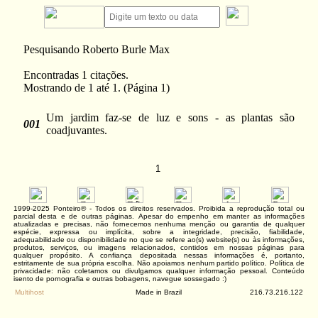
Pesquisando Roberto Burle Max
Encontradas 1 citações.
Mostrando de 1 até 1. (Página 1)
Um jardim faz-se de luz e sons - as plantas são
001
coadjuvantes.
1
1999-2025 Ponteiro® - Todos os direitos reservados. Proibida a reprodução total ou
parcial desta e de outras páginas. Apesar do empenho em manter as informações
atualizadas e precisas, não fornecemos nenhuma menção ou garantia de qualquer
espécie, expressa ou implícita, sobre a integridade, precisão, fiabilidade,
adequabilidade ou disponibilidade no que se refere ao(s) website(s) ou às informações,
produtos, serviços, ou imagens relacionados, contidos em nossas páginas para
qualquer propósito. A confiança depositada nessas informações é, portanto,
estritamente de sua própria escolha. Não apoiamos nenhum partido político. Política de
privacidade: não coletamos ou divulgamos qualquer informação pessoal. Conteúdo
isento de pornografia e outras bobagens, navegue sossegado :)
Multihost
Made in Brazil
216.73.216.122