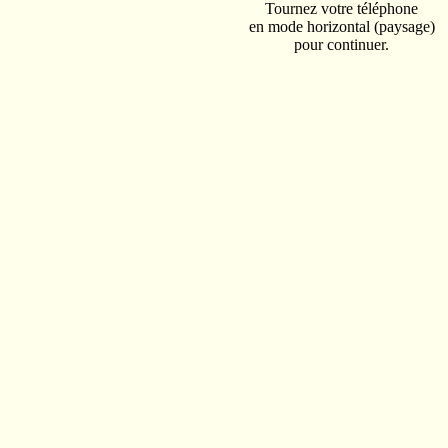
Agosto
/
1737
Pesquise o ano 1737
Na
Nascimento
Tournez votre téléphone
Inglaterra
baronete.
Signo de Leão
en mode horizontal (paysage)
pour continuer.
Astrologia
Lua Minguante (Clique para ver +)
288 ano(s)
09/
Agosto
/
1738
Pesquise o ano 1738
Nasci
Nascimento
Suíça
esposa de Johann Heinrich Pestalozzi)
Signo de Leão
Astrologia
Lua Nova (Clique para ver +)
282 ano(s)
09/
08
Pe
ano 1744
Morte do pintor francês B
Morte
Pintura
França
eventos de Pintor francês