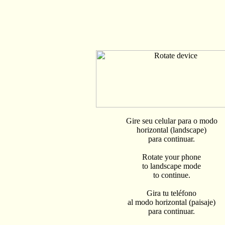
Século 18 ( XVIII )
Pesquise o sécul
Astrologia
Lua Nova (Clique para ver +)
295 ano(s)
09/
08
Pe
ano 1731
Casamento (2º) de Charles 
Casamento
Inglaterra
Henrietta Maria
Astrologia
Lua Nova (Clique para ver +)
293 ano(s)
09/
08
Pe
ano 1733
Nascimento de Johann Le
Nascimento
Alemanha
Gire seu celular para o modo
Keverich - mãe de Beethoven)
Signo de Leão
Frases ( 11 ) d
horizontal (landscape)
eventos de Ludwig van Beethoven
para continuar.
Astrologia
Lua Cheia (Clique para ver +)
291 ano(s)
09/
08
Pe
Rotate your phone
ano 1735
Casamento de Peter Appleb
Casamento
Inglaterra
to landscape mode
Pattridge
to continue.
Astrologia
Lua Nova (Clique para ver +)
290 ano(s)
09/
08
Pe
Gira tu teléfono
ano 1736
Nascimento de Elizabe
Nascimento
Estados Unidos
al modo horizontal (paisaje)
norte-americana)
Signo de Leão
para continuar.
Astrologia
Lua Crescente (Clique para ver +)
289 ano(s)
09/
0